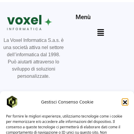
Menù
La Voxel Informatica S.a.s. è
una società attiva nel settore
dell’informatica dal 1998.
Può aiutarti attraverso lo
sviluppo di soluzioni
personalizzate.
Social
Contatti
Gestisci Consenso Cookie
011 19887736
Per fornire le migliori esperienze, utilizziamo tecnologie come i cookie
info@voxel-informatica.it
per memorizzare e/o accedere alle informazioni del dispositivo. Il
consenso a queste tecnologie ci permetterà di elaborare dati come il
Via Stampatori 21, 10122
comportamento di navigazione o ID unici su questo sito. Non