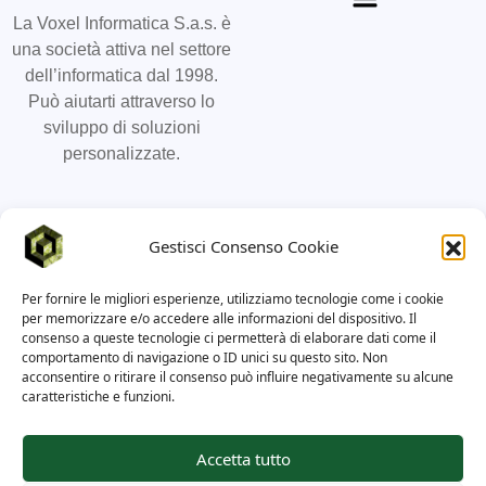
La Voxel Informatica S.a.s. è
una società attiva nel settore
dell’informatica dal 1998.
Può aiutarti attraverso lo
sviluppo di soluzioni
personalizzate.
Social
Contatti
Gestisci Consenso Cookie
011 19887736
Per fornire le migliori esperienze, utilizziamo tecnologie come i cookie
info@voxel-informatica.it
per memorizzare e/o accedere alle informazioni del dispositivo. Il
consenso a queste tecnologie ci permetterà di elaborare dati come il
Via Stampatori 21, 10122
comportamento di navigazione o ID unici su questo sito. Non
Torino
acconsentire o ritirare il consenso può influire negativamente su alcune
caratteristiche e funzioni.
Accetta tutto